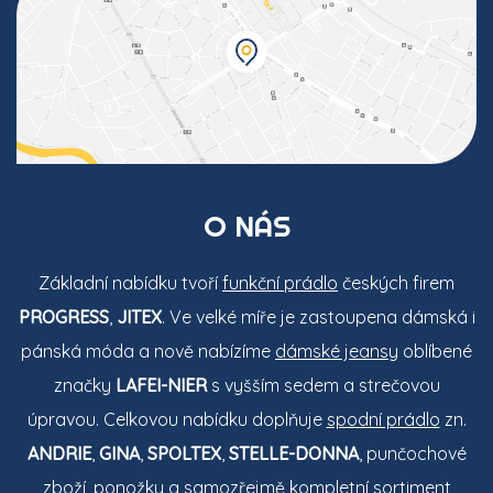
O NÁS
Základní nabídku tvoří
funkční prádlo
českých firem
PROGRESS
,
JITEX
. Ve velké míře je zastoupena dámská i
pánská móda a nově nabízíme
dámské jeansy
oblíbené
značky
LAFEI-NIER
s vyšším sedem a strečovou
úpravou. Celkovou nabídku doplňuje
spodní prádlo
zn.
ANDRIE
,
GINA
,
SPOLTEX
,
STELLE-DONNA
, punčochové
zboží, ponožky a samozřejmě kompletní sortiment