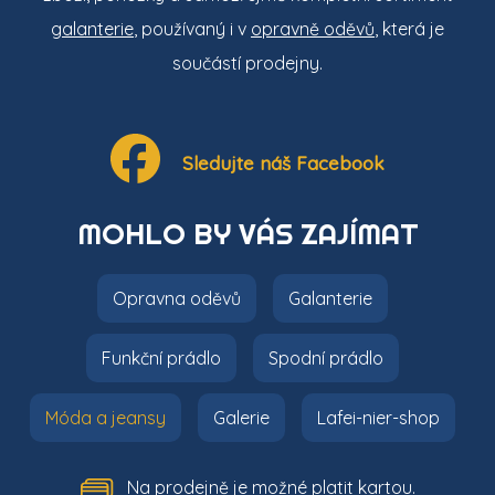
galanterie
, používaný i v
opravně oděvů
, která je
součástí prodejny.
Sledujte náš Facebook
MOHLO BY VÁS ZAJÍMAT
Opravna oděvů
Galanterie
Funkční prádlo
Spodní prádlo
Móda a jeansy
Galerie
Lafei-nier-shop
Na prodejně je možné platit kartou.