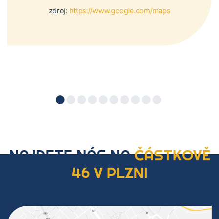
zdroj:
https://www.google.com/maps
NAJDETE NÁS NA
ČÁSTKOVĚ
46 V PLZNI