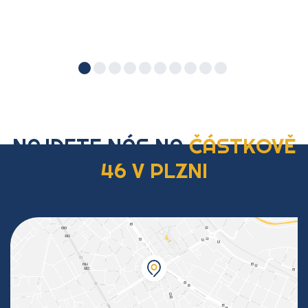
NAJDETE NÁS NA
ČÁSTKOVĚ
46 V PLZNI