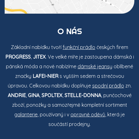
O NÁS
Základní nabídku tvoří
funkční prádlo
českých firem
PROGRESS
,
JITEX
. Ve velké míře je zastoupena dámská i
pánská móda a nově nabízíme
dámské jeansy
oblíbené
značky
LAFEI-NIER
s vyšším sedem a strečovou
úpravou. Celkovou nabídku doplňuje
spodní prádlo
zn.
ANDRIE
,
GINA
,
SPOLTEX
,
STELLE-DONNA
, punčochové
zboží, ponožky a samozřejmě kompletní sortiment
galanterie
, používaný i v
opravně oděvů
, která je
součástí prodejny.